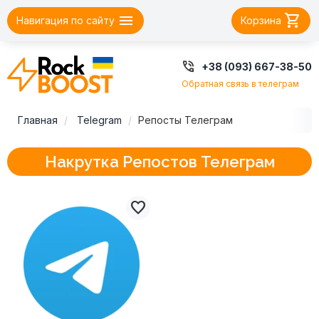


Навигация по сайту
Корзина

+38 (093) 667-38-50
Обратная связь в телеграм
Главная
Telegram
Репосты Телеграм
Накрутка Репостов Телеграм
