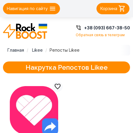


Навигация по сайту
Корзина

+38 (093) 667-38-50
Обратная связь в телеграм
Главная
Likee
Репосты Likee
Накрутка Репостов Likee
