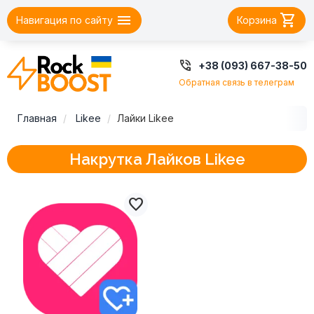


Навигация по сайту
Корзина

+38 (093) 667-38-50
Обратная связь в телеграм
Главная
Likee
Лайки Likee
Накрутка Лайков Likee
