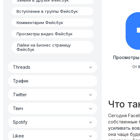
Вступление в группы Фейсбук
Комментарии Фейсбук
Просмотры видео Фейсбук
Лайки на Бизнес страницу
Фейсбук
Просмотры

Threads
От 8
Трафик

Twitter
Что та

Твич
Сегодня Faceb

собственные б
Spotify
усиливать во
она чаще буде

Likee