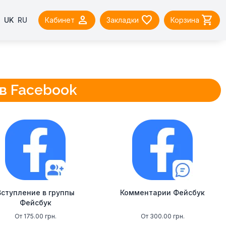



UK
RU
Кабинет
Закладки
Корзина
 в Facebook
Вступление в группы
Комментарии Фейсбук
Фейсбук
От 175.00 грн.
От 300.00 грн.