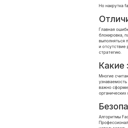
Но накрутка f
Отличи
Главная ошиб
блокировка, п
выполняться 
и отсутствие 
стратегию.
Какие 
Многие считаю
узнаваемость 
важно сформ
органических 
Безопа
Алгоритмы Fa
Профессиональ