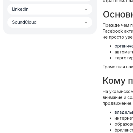
стратегии. Гл

Linkedin
Основн

SoundCloud
Прежде чем пр
Facebook акти
не просто уве
органич
автомат
таргети
Грамотная нак
Кому п
На украинском
внимание и со
продвижение.
владель
интерне
образов
фриланс