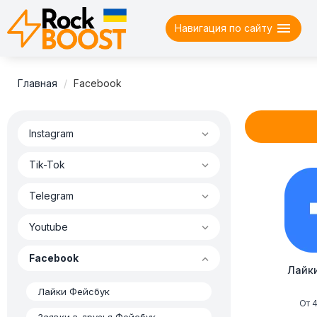

Навигация по сайту
Главная
Facebook

Instagram

Tik-Tok

Telegram

Youtube

Facebook
Лайк
Лайки Фейсбук
От 4
Заявки в друзья Фейсбук