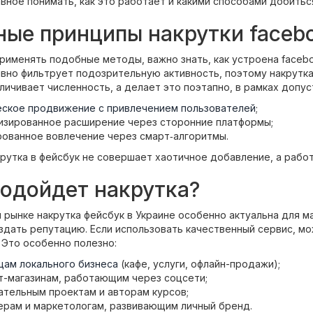
авное понимать, как это работает и какими способами добитьс
ые принципы накрутки faceb
именять подобные методы, важно знать, как устроена faceboo
вно фильтрует подозрительную активность, поэтому накрутка
личивает численность, а делает это поэтапно, в рамках доп
еское продвижение с привлечением пользователей
;
изированное расширение через сторонние платформы;
рованное вовлечение через смарт‑алгоритмы.
рутка в фейсбук не совершает хаотичное добавление, а рабо
одойдет накрутка?
 рынке накрутка фейсбук в Украине особенно актуальна для м
здать репутацию. Если использовать качественный сервис, м
 Это особенно полезно:
цам локального бизнеса
(кафе, услуги, офлайн-продажи);
т-магазинам, работающим через соцсети;
ательным проектам и авторам курсов;
ерам и маркетологам, развивающим личный бренд.