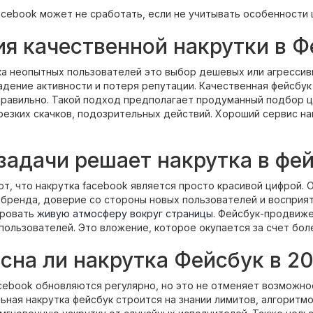
acebook может не сработать, если не учитывать особенности 
я качественной накрутки в Ф
ка неопытных пользователей это выбор дешевых или агрессив
адение активности и потеря репутации. Качественная фейсбу
правильно. Такой подход предполагает продуманный подбор 
резких скачков, подозрительных действий. Хороший сервис на
задачи решает накрутка в фе
т, что накрутка facebook является просто красивой цифрой. О
бренда, доверие со стороны новых пользователей и восприяти
ировать
живую атмосферу вокруг страницы
. Фейсбук-продвиже
пользователей. Это вложение, которое окупается за счет бол
сна ли накрутка Фейсбук в 20
cebook обновляются регулярно, но это не отменяет возможно
ная накрутка фейсбук строится на знании лимитов, алгоритм