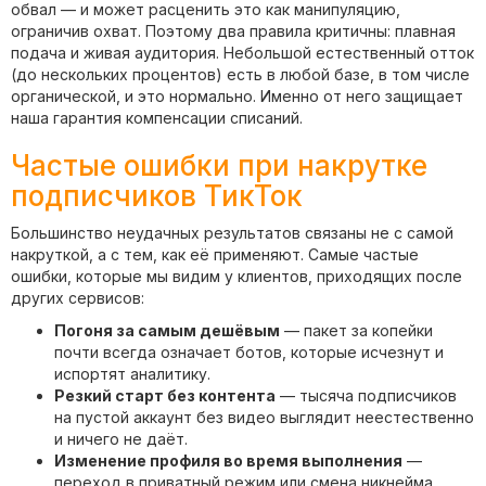
обвал — и может расценить это как манипуляцию,
ограничив охват. Поэтому два правила критичны: плавная
подача и живая аудитория. Небольшой естественный отток
(до нескольких процентов) есть в любой базе, в том числе
органической, и это нормально. Именно от него защищает
наша гарантия компенсации списаний.
Частые ошибки при накрутке
подписчиков ТикТок
Большинство неудачных результатов связаны не с самой
накруткой, а с тем, как её применяют. Самые частые
ошибки, которые мы видим у клиентов, приходящих после
других сервисов:
Погоня за самым дешёвым
— пакет за копейки
почти всегда означает ботов, которые исчезнут и
испортят аналитику.
Резкий старт без контента
— тысяча подписчиков
на пустой аккаунт без видео выглядит неестественно
и ничего не даёт.
Изменение профиля во время выполнения
—
переход в приватный режим или смена никнейма