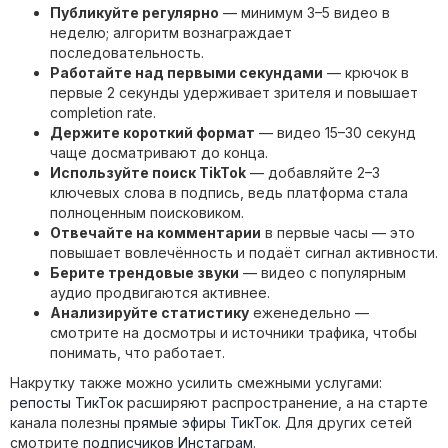
Публикуйте регулярно
— минимум 3–5 видео в
неделю; алгоритм вознаграждает
последовательность.
Работайте над первыми секундами
— крючок в
первые 2 секунды удерживает зрителя и повышает
completion rate.
Держите короткий формат
— видео 15–30 секунд
чаще досматривают до конца.
Используйте поиск TikTok
— добавляйте 2–3
ключевых слова в подпись, ведь платформа стала
полноценным поисковиком.
Отвечайте на комментарии
в первые часы — это
повышает вовлечённость и подаёт сигнал активности.
Берите трендовые звуки
— видео с популярным
аудио продвигаются активнее.
Анализируйте статистику
еженедельно —
смотрите на досмотры и источники трафика, чтобы
понимать, что работает.
Накрутку также можно усилить смежными услугами:
репосты ТикТок
расширяют распространение, а на старте
канала полезны
прямые эфиры ТикТок
. Для других сетей
смотрите
подписчиков Инстаграм
.