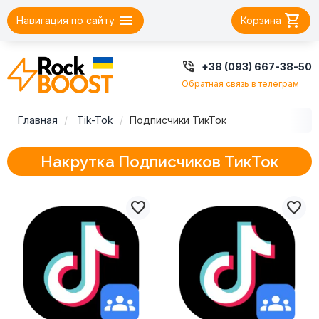


Навигация по сайту
Корзина

+38 (093) 667-38-50
Обратная связь в телеграм
Главная
Tik-Tok
Подписчики ТикТок
Накрутка Подписчиков ТикТок

