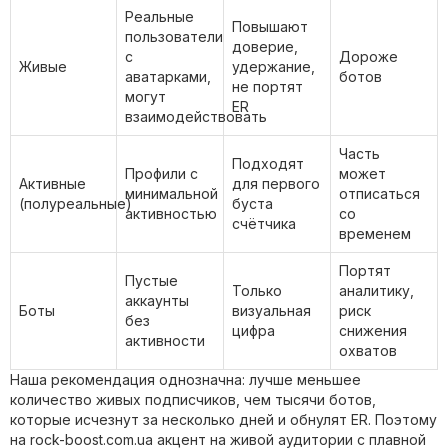
Реальные
Повышают
пользователи
доверие,
с
Дороже
Живые
удержание,
аватарками,
ботов
не портят
могут
ER
взаимодействовать
Часть
Подходят
Профили с
может
Активные
для первого
минимальной
отписаться
(полуреальные)
буста
активностью
со
счётчика
временем
Портят
Пустые
Только
аналитику,
аккаунты
Боты
визуальная
риск
без
цифра
снижения
активности
охватов
Наша рекомендация однозначна: лучше меньшее
количество живых подписчиков, чем тысячи ботов,
которые исчезнут за несколько дней и обнулят ER. Поэтому
на rock-boost.com.ua акцент на живой аудитории с плавной