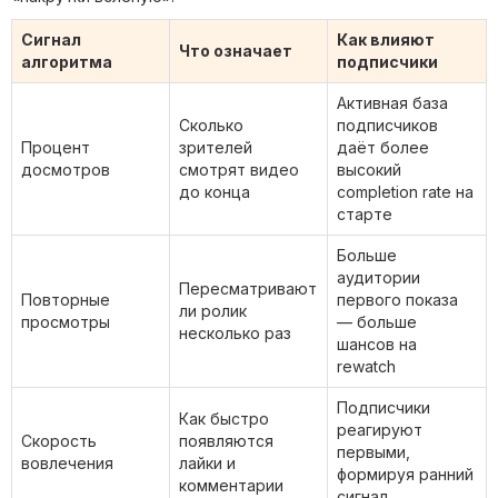
Сигнал
Как влияют
Что означает
алгоритма
подписчики
Активная база
Сколько
подписчиков
Процент
зрителей
даёт более
досмотров
смотрят видео
высокий
до конца
completion rate на
старте
Больше
аудитории
Пересматривают
Повторные
первого показа
ли ролик
просмотры
— больше
несколько раз
шансов на
rewatch
Подписчики
Как быстро
реагируют
Скорость
появляются
первыми,
вовлечения
лайки и
формируя ранний
комментарии
сигнал