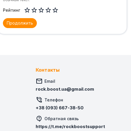





Рейтинг
Продолжить
Контакты

Email
rock.boost.ua@gmail.com

Телефон
+38 (093) 667-38-50
Обратная связь
https://t.me/rockboostsupport