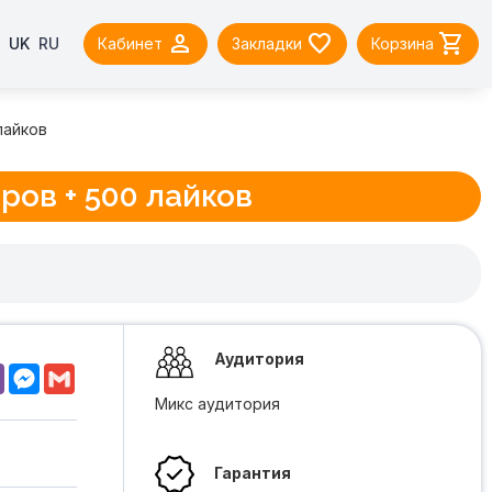



UK
RU
Кабинет
Закладки
Корзина
лайков
ов + 500 лайков
Аудитория
pp
Viber
Messenger
Gmail
Микс аудитория
Гарантия