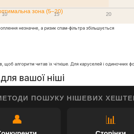
оптимальна зона (5–20)
10
15
20
хоплення незначне, а ризик спам-фільтра збільшується
в, щоб алгоритм читав їх чіткіше. Для каруселей і одиночних ф
для вашої ніші
МЕТОДИ ПОШУКУ НІШЕВИХ ХЕШТЕ
👤
📊
Конкуренти
Сторінки