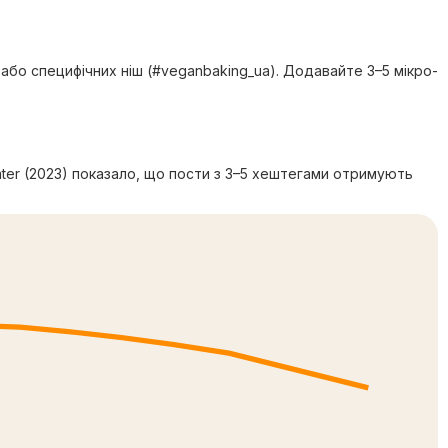
 або специфічних ніш (#veganbaking_ua). Додавайте 3–5 мікро-
Later (2023) показало, що пости з 3–5 хештегами отримують