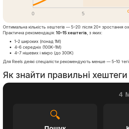
0
5
Оптимальна кількість хештегів — 5–20: після 20+ зростання о
Практична рекомендація:
10–15 хештегів
, з яких:
1–2 широких (понад 1M)
4–6 середніх (100K–1M)
4–7 нішевих і мікро (до 300K)
Для Reels деякі спеціалісти рекомендують менше — 5–10 тегі
Як знайти правильні хештеги 
4 
🔍
Пошук