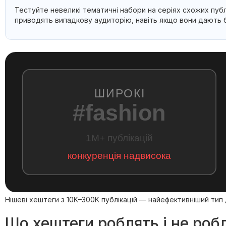
Тестуйте невеликі тематичні набори на серіях схожих публ
приводять випадкову аудиторію, навіть якщо вони дають бі
ШИРОКІ
#fashion
1M+ публікацій
конкуренція надвисока
Нішеві хештеги з 10K–300K публікацій — найефективніший тип 
Що хештеги роблять і не роб