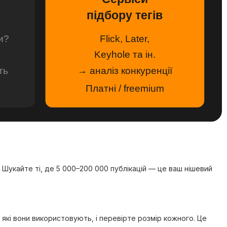
підбору тегів
и?
Flick, Later,
Keyhole та ін.
ть
→ аналіз конкуренції
Платні / freemium
й. Шукайте ті, де 5 000–200 000 публікацій — це ваш нішевий
и, які вони використовують, і перевірте розмір кожного. Це