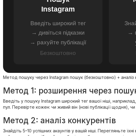
Instagram
Введіть широкий тег
Знай
→ дивіться підказки
→ 
→ рахуйте публікації
Безкоштовно
Метод пошуку через Instagram пошук (безкоштовно) + аналіз к
Метод 1: розширення через пошук
Введіть у пошуку Instagram широкий тег вашої ніші, наприклад,
пул. Перевірте кожен: чи живий він (нові публікації щодня), ч
Метод 2: аналіз конкурентів
Знайдіть 5–10 успішних акаунтів у вашій ніші. Перегляньте їхн