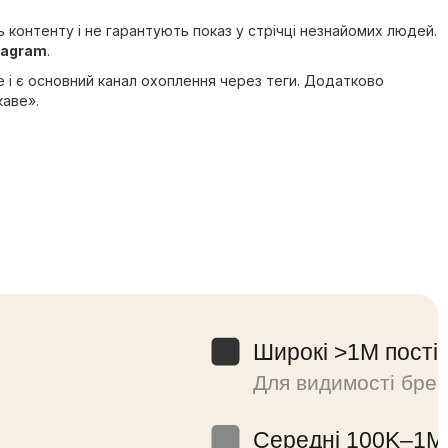
 контенту і не гарантують показ у стрічці незнайомих людей.
tagram
.
Це і є основний канал охоплення через теги. Додатково
каве».
Широкі >1M пості
Для видимості бре
Середні 100K–1M