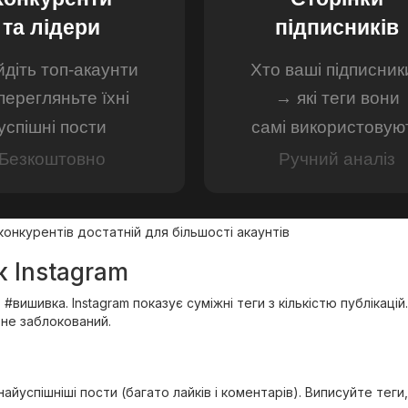
та лідери
підписників
діть топ-акаунти
Хто ваші підписник
перегляньте їхні
→ які теги вони
успішні пости
самі використовую
Безкоштовно
Ручний аналіз
онкурентів достатній для більшості акаунтів
 Instagram
 #вишивка. Instagram показує суміжні теги з кількістю публікаці
и не заблокований.
і найуспішніші пости (багато лайків і коментарів). Виписуйте тег