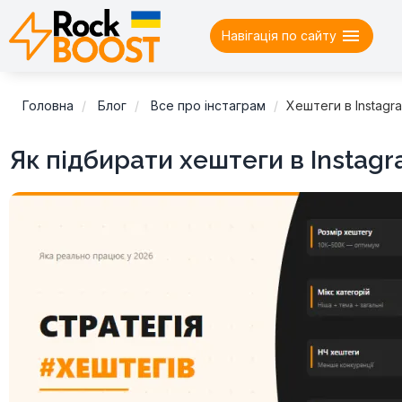

Навігація по сайту
Головна
Блог
Все про інстаграм
Хештеги в Instagr
Як підбирати хештеги в Instag