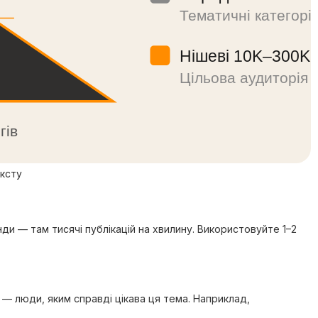
Тематичні категорії
Нішеві 10K–300K
Цільова аудиторія
гів
ексту
унди — там тисячі публікацій на хвилину. Використовуйте 1–2
 — люди, яким справді цікава ця тема. Наприклад,