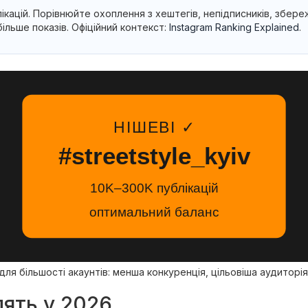
ікацій. Порівнюйте охоплення з хештегів, непідписників, збер
льше показів. Офіційний контекст:
Instagram Ranking Explained
.
НІШЕВІ ✓
#streetstyle_kyiv
10K–300K публікацій
оптимальний баланс
для більшості акаунтів: менша конкуренція, цільовіша аудиторія
лять у 2026