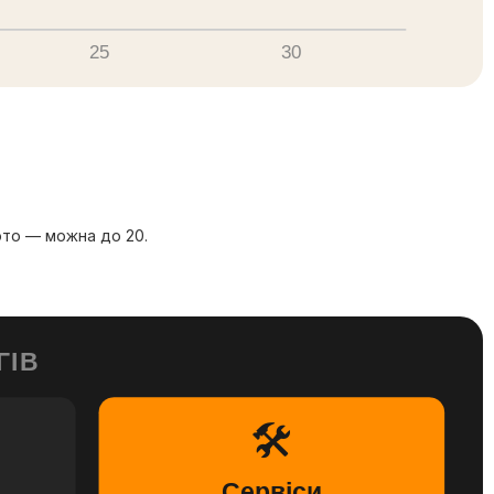
25
30
ото — можна до 20.
ГІВ
🛠
Сервіси