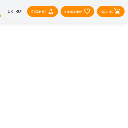



UK
RU
Кабінет
Закладки
Кошик
м