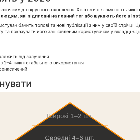
м ключем» до вірусного охоплення. Хештеги не замінюють якість
людям, які підписані на певний тег або шукають його в Ins
тувач бачить топові та нові публікації з ним у своїй стрічці. 
 та показувати його зацікавленим користувачам у вкладці «Ці
алежить від залучення
з 2–4 тижні стабільного використання
ренасичений
днувати
Широкі 1–2 шт.
Середні 4–6 шт.