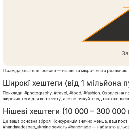
За
Піраміда хештегів: основа — нішеві та мікро-теги з реальн
Широкі хештеги (від 1 мільйона п
Приклади: #photography, #travel, #food, #fashion. Охоплення 
широких теги для контексту, але не очікуйте від них охоплен
Нішеві хештеги (10 000 – 300 000 
Це ваша основна зброя. Конкуренція значно менша, ваш пост 
#handmadesoap_ukraine замість #handmade — набагато цільов