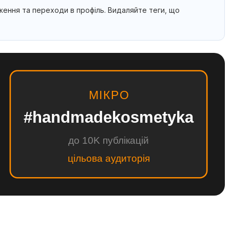
еження та переходи в профіль. Видаляйте теги, що
МІКРО
#handmadekosmetyka
до 10K публікацій
цільова аудиторія