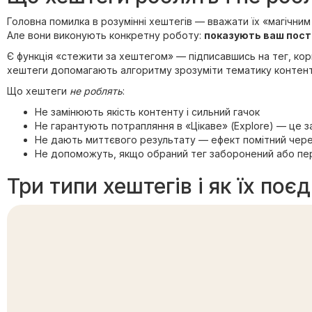
Головна помилка в розумінні хештегів — вважати їх «магічни
Але вони виконують конкретну роботу:
показують ваш пост 
Є функція «стежити за хештегом» — підписавшись на тег, корис
хештеги допомагають алгоритму зрозуміти тематику контенту
Що хештеги
не роблять
:
Не замінюють якість контенту і сильний гачок
Не гарантують потрапляння в «Цікаве» (Explore) — це з
Не дають миттєвого результату — ефект помітний чере
Не допоможуть, якщо обраний тег заборонений або пе
Три типи хештегів і як їх поє