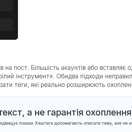
 на пост. Більшість акаунтів або вставляє о
старілий інструмент». Обидва підходи неправ
ирати теги, які реально розширюють охоплен
кст, а не гарантія охоплення
яка підвищує покази. Хештеги допомагають описати тему, але н