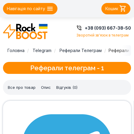


Навігація по сайту
Кошик

+38 (093) 667-38-50
Зворотній зв'язок в телеграм
Головна
Telegram
Реферали Телеграм
Реферали те
Реферали телеграм - 1
Все про товар
Опис
Відгуків (0)