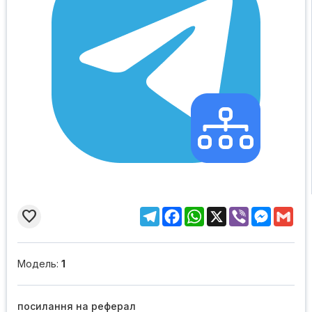
Telegram
Facebook
WhatsApp
X
Viber
Messen
Gma

Модель:
1
посилання на реферал